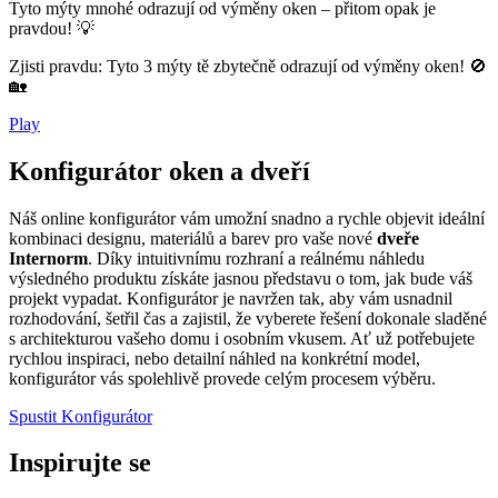
Tyto mýty mnohé odrazují od výměny oken – přitom opak je
pravdou! 💡
Zjisti pravdu: Tyto 3 mýty tě zbytečně odrazují od výměny oken! 🚫
🏡
Play
Konfigurátor oken a dveří
Náš online konfigurátor vám umožní snadno a rychle objevit ideální
kombinaci designu, materiálů a barev pro vaše nové
dveře
Internorm
. Díky intuitivnímu rozhraní a reálnému náhledu
výsledného produktu získáte jasnou představu o tom, jak bude váš
projekt vypadat. Konfigurátor je navržen tak, aby vám usnadnil
rozhodování, šetřil čas a zajistil, že vyberete řešení dokonale sladěné
s architekturou vašeho domu i osobním vkusem. Ať už potřebujete
rychlou inspiraci, nebo detailní náhled na konkrétní model,
konfigurátor vás spolehlivě provede celým procesem výběru.
Spustit Konfigurátor
Inspirujte se