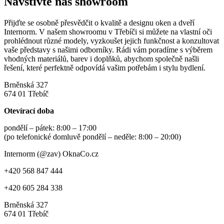
Navštivte náš showroom
Přijďte se osobně přesvědčit o kvalitě a designu oken a dveří
Internorm. V našem showroomu v Třebíči si můžete na vlastní oči
prohlédnout různé modely, vyzkoušet jejich funkčnost a konzultovat
vaše představy s našimi odborníky. Rádi vám poradíme s výběrem
vhodných materiálů, barev i doplňků, abychom společně našli
řešení, které perfektně odpovídá vašim potřebám i stylu bydlení.
Brněnská 327
674 01 Třebíč
Otevírací doba
pondělí – pátek: 8:00 – 17:00
(po telefonické domluvě pondělí – neděle: 8:00 – 20:00)
Internorm (@zav) OknaCo.cz
+420 568 847 444
+420 605 284 338
Brněnská 327
674 01 Třebíč