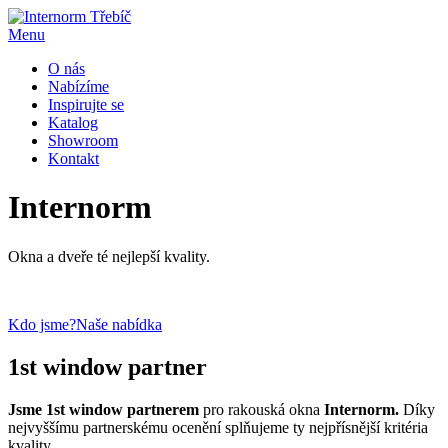
Menu
O nás
Nabízíme
Inspirujte se
Katalog
Showroom
Kontakt
Internorm
Okna a dveře té nejlepší kvality.
Kdo jsme?
Naše nabídka
1st window partner
Jsme 1st window partnerem
pro rakouská okna
Internorm.
Díky
nejvyššímu partnerskému ocenění splňujeme ty nejpřísnější kritéria
kvality.