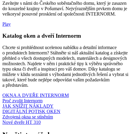
Zavítejte s námi do Českého soběstačného domu, který je zasazen
do kouzelné krajiny v Pošumaví. Nejvýraznějším prvkem domu je
velkorysé posuvné prosklení od společnosti INTERNORM.
Play
Katalog oken a dveří Internorm
Chcete si prohlédnout ucelenou nabídku a detailní informace
o produktech Internorm? Stáhněte si náš aktuální katalog a získejte
přehled o všech dostupných modelech, materiálech a designových
možnostech. Najdete v něm i praktické tipy k výběru správného
typu okna či dveří a inspiraci pro váš domov. Díky katalogu se
můžete v klidu seznámit s výhodami jednotlivých řešení a vybrat si
takové, které bude nejlépe odpovídat vašim požadavkům
a představám.
OKNA A DVEŘE INTERNORM
Proč zvolit Internorm
JAK SNÍŽIT NÁKLADY
DIGITÁLNÍ POTISK OKEN
Zdvojená okna se stíněním
Nové dveře HT 310