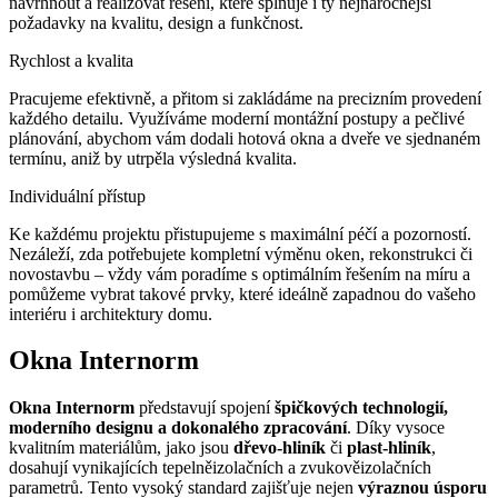
navrhnout a realizovat řešení, které splňuje i ty nejnáročnější
požadavky na kvalitu, design a funkčnost.
Rychlost a kvalita
Pracujeme efektivně, a přitom si zakládáme na precizním provedení
každého detailu. Využíváme moderní montážní postupy a pečlivé
plánování, abychom vám dodali hotová okna a dveře ve sjednaném
termínu, aniž by utrpěla výsledná kvalita.
Individuální přístup
Ke každému projektu přistupujeme s maximální péčí a pozorností.
Nezáleží, zda potřebujete kompletní výměnu oken, rekonstrukci či
novostavbu – vždy vám poradíme s optimálním řešením na míru a
pomůžeme vybrat takové prvky, které ideálně zapadnou do vašeho
interiéru i architektury domu.
Okna Internorm
Okna Internorm
představují spojení
špičkových technologií,
moderního designu a dokonalého zpracování
. Díky vysoce
kvalitním materiálům, jako jsou
dřevo-hliník
či
plast-hliník
,
dosahují vynikajících tepelněizolačních a zvukověizolačních
parametrů. Tento vysoký standard zajišťuje nejen
výraznou úsporu