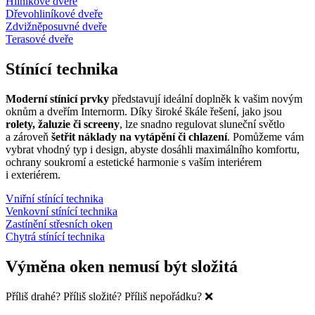
Hliníkové dveře
Dřevohliníkové dveře
Zdvižněposuvné dveře
Terasové dveře
Stínící technika
Moderní stínicí prvky
představují ideální doplněk k vašim novým
oknům a dveřím Internorm. Díky široké škále řešení, jako jsou
rolety, žaluzie či screeny
, lze snadno regulovat sluneční světlo
a zároveň
šetřit náklady na vytápění či chlazení
. Pomůžeme vám
vybrat vhodný typ i design, abyste dosáhli maximálního komfortu,
ochrany soukromí a estetické harmonie s vaším interiérem
i exteriérem.
Vniřní stínící technika
Venkovní stínící technika
Zastínění střesních oken
Chytrá stínící technika
Výměna oken nemusí být složitá
Příliš drahé? Příliš složité? Příliš nepořádku? ❌