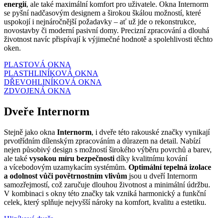
energií
, ale také maximální komfort pro uživatele. Okna Internorm
se pyšní nadčasovým designem a širokou škálou možností, které
uspokojí i nejnáročnější požadavky – ať už jde o rekonstrukce,
novostavby či moderní pasivní domy. Precizní zpracování a dlouhá
životnost navíc přispívají k výjimečné hodnotě a spolehlivosti těchto
oken.
PLASTOVÁ OKNA
PLASTHLINÍKOVÁ OKNA
DŘEVOHLINÍKOVÁ OKNA
ZDVOJENÁ OKNA
Dveře Internorm
Stejně jako okna
Internorm
, i dveře této rakouské značky vynikají
prvotřídním dílenským zpracováním a důrazem na detail. Nabízí
nejen působivý design s možností širokého výběru povrchů a barev,
ale také
vysokou míru bezpečnosti
díky kvalitnímu kování
a vícebodovým uzamykacím systémům.
Optimální tepelná izolace
a odolnost vůči povětrnostním vlivům
jsou u dveří Internorm
samozřejmostí, což zaručuje dlouhou životnost a minimální údržbu.
V kombinaci s okny této značky tak vzniká harmonický a funkční
celek, který splňuje nejvyšší nároky na komfort, kvalitu a estetiku.